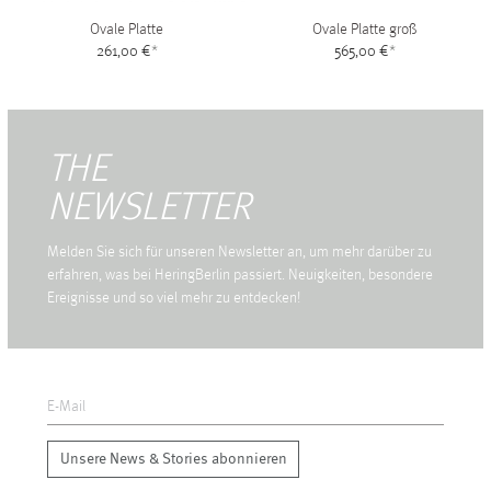
Ovale Platte
Ovale Platte groß
261,00 €
*
565,00 €
*
THE
NEWSLETTER
Melden Sie sich für unseren Newsletter an, um mehr darüber zu
erfahren, was bei HeringBerlin passiert. Neuigkeiten, besondere
Ereignisse und so viel mehr zu entdecken!
Unsere News & Stories abonnieren