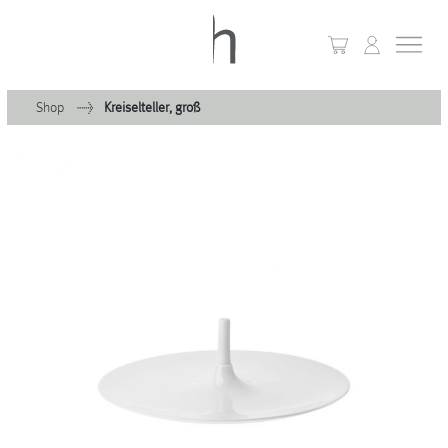
Shop
Kreiselteller, groß
+
Home
+
Kollektionen
Waves & Clouds
Domain
+
Porzellan
+
Glas
+
Leuchten