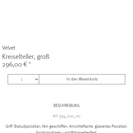
Vasen
+
Sets & Gifts
+
Stefanies Favourites
Velvet
Kreiselteller, groß
296,00 €
*
In den Warenkorb
BESCHREIBUNG
Art. 534_010_00
Griff: Biskuitporzellan; fein geschliffen. Anrichtefläche: glasiertes Porzellan.
Spülmaschinen- und Mikrowellenfest.