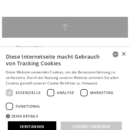
↑
Store Locator
×
Diese Internetseite macht Gebrauch
Über Hering Berlin
von Tracking Cookies
Kundenservice
ENGLISH
Kontakt
Diese Website verwendet Cookies, um die Benutzererfahrung zu
verbessern. Durch die Nutzung unserer Website stimmen Sie allen
GERMAN
Cookies gemäß unserer Cookie-Richtlinie zu.
Hinweise
VERTRAG WIDERRUFEN
AGB
ESSENZIELLE
ANALYSE
MARKETING
Datenschutzerklärung
FUNKTIONAL
Barrierefreiheitserklärung
B2B login
ZEIGE DETAILS
Impressum
VERSTANDEN
COOKIES VERBIETEN