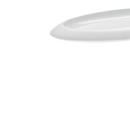
Waves&Clouds
Vasen
Silent Iron
Blue Silent
Sets & Gifts
Silent Brass
Obsidian
Stefanies Favourites