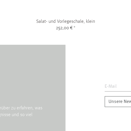
Salat- und Vorlegeschale, klein
252,00 €
*
Unsere New
rüber zu erfahren, was
nisse und so viel