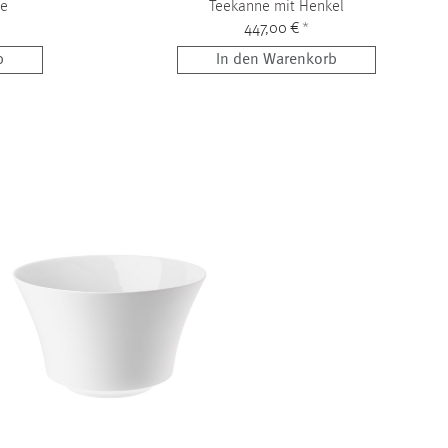
le
Teekanne mit Henkel
447,00 €
*
b
In den Warenkorb