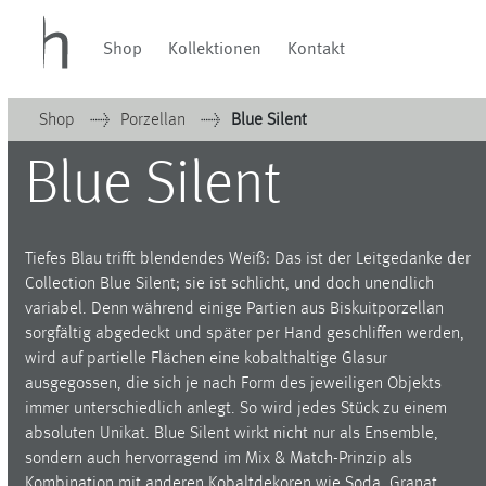
Shop
Kollektionen
Kontakt
Shop
Porzellan
Blue Silent
Kollektionen
Velvet
Blue Silent
Home
Waves & Clouds
Cielo
Domain
Pulse
Kollektionen
Porzellan
Evolution
Glas
Orbit
Tiefes Blau trifft blendendes Weiß: Das ist der Leitgedanke der
Waves & Clouds
Leuchten
Soda
Collection Blue Silent; sie ist schlicht, und doch unendlich
Vasen
Granat
variabel. Denn während einige Partien aus Biskuitporzellan
Domain
Sets & Gifts
Baerlin
sorgfältig abgedeckt und später per Hand geschliffen werden,
Stefanies Favourites
Letter Cups
wird auf partielle Flächen eine kobalthaltige Glasur
Porzellan
Piqueur
ausgegossen, die sich je nach Form des jeweiligen Objekts
Ocean
immer unterschiedlich anlegt. So wird jedes Stück zu einem
Glas
Alif
absoluten Unikat. Blue Silent wirkt nicht nur als Ensemble,
sondern auch hervorragend im Mix & Match-Prinzip als
Illusion
Leuchten
Kombination mit anderen Kobaltdekoren wie Soda, Granat
PalmHouse X