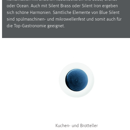
oder Ocean. Auch mit Silent Brass oder Silent Iron ergeben
Waves&Clouds
sich schöne Harmonien. Sämtliche Elemente von Blue Silent
Vasen
Silent Iron
sind spülmaschinen- und mikrowellenfest und somit auch für
Blue Silent
die Top-Gastronomie geeignet.
Sets & Gifts
Silent Brass
Obsidian
Stefanies Favourites
Kuchen- und Brotteller