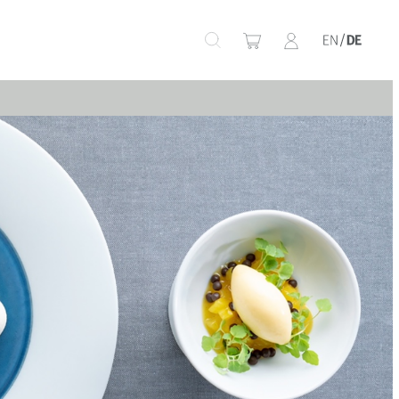
+
+
+
+
+