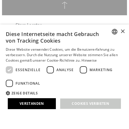
↑
Store Locator
×
Diese Internetseite macht Gebrauch
Über Hering Berlin
von Tracking Cookies
Kundenservice
ENGLISH
Kontakt
Diese Website verwendet Cookies, um die Benutzererfahrung zu
verbessern. Durch die Nutzung unserer Website stimmen Sie allen
GERMAN
Cookies gemäß unserer Cookie-Richtlinie zu.
Hinweise
VERTRAG WIDERRUFEN
AGB
ESSENZIELLE
ANALYSE
MARKETING
Datenschutzerklärung
FUNKTIONAL
Barrierefreiheitserklärung
B2B login
ZEIGE DETAILS
Impressum
VERSTANDEN
COOKIES VERBIETEN
© 2026 · Stefanie Hering - Berlin GmbH
Essenzielle
Analyse
Marketing
Funktional