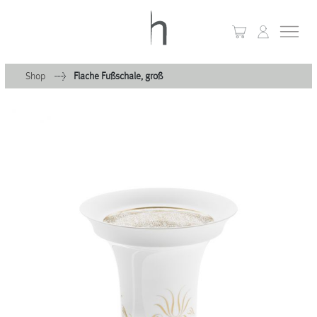
Shop
Flache Fußschale, groß
+
Home
+
Kollektionen
Waves & Clouds
Domain
+
Porzellan
+
Glas
+
Leuchten