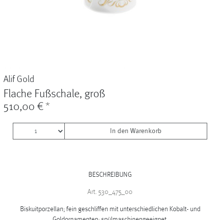
Vasen
+
Sets & Gifts
+
Stefanies Favourites
Alif Gold
Flache Fußschale, groß
510,00 €
*
In den Warenkorb
BESCHREIBUNG
Art. 530_475_00
Biskuitporzellan; fein geschliffen mit unterschiedlichen Kobalt- und
Goldornamenten; spülmaschinengeeignet.