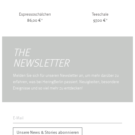
Espressoschälchen
Teeschale
86,00 €
*
97,00 €
*
THE
NEWSLETTER
Melden Sie sich für unseren Newsletter an, um mehr darüber zu
erfahren, was bei HeringBerlin passiert. Neuigkeiten, besondere
Ereignisse und so viel mehr zu entdecken!
Unsere News & Stories abonnieren