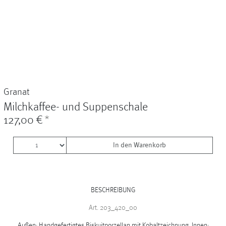
Vasen
+
Sets & Gifts
+
Stefanies Favourites
Granat
Milchkaffee- und Suppenschale
127,00 €
*
In den Warenkorb
BESCHREIBUNG
Art. 203_420_00
Außen: Handgefertigtes Biskuitporzellan mit Kobaltzeichnung. Innen: