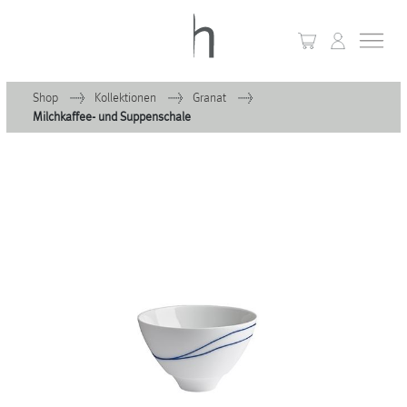
Shop
Kollektionen
Granat
Milchkaffee- und Suppenschale
+
Home
+
Kollektionen
Waves & Clouds
Domain
+
Porzellan
+
Glas
+
Leuchten