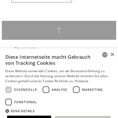
↑
Store Locator
×
Diese Internetseite macht Gebrauch
Über Hering Berlin
von Tracking Cookies
Kundenservice
ENGLISH
Kontakt
Diese Website verwendet Cookies, um die Benutzererfahrung zu
verbessern. Durch die Nutzung unserer Website stimmen Sie allen
GERMAN
Cookies gemäß unserer Cookie-Richtlinie zu.
Hinweise
VERTRAG WIDERRUFEN
AGB
ESSENZIELLE
ANALYSE
MARKETING
Datenschutzerklärung
FUNKTIONAL
Barrierefreiheitserklärung
B2B login
ZEIGE DETAILS
Impressum