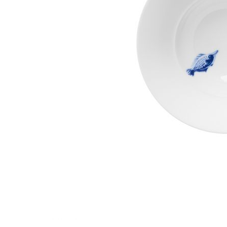
Waves&Clouds
Vasen
Silent Iron
Blue Silent
Sets & Gifts
Silent Brass
Obsidian
Stefanies Favourites