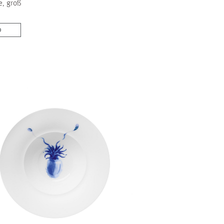
e, groß
b