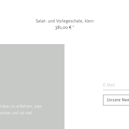
Salat- und Vorlegeschale, klein
381,00 €
*
Unsere New
rüber zu erfahren, was
nisse und so viel