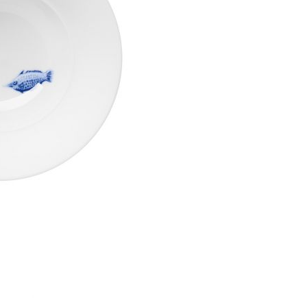
Piqueur
Voucher
Ocean
Aspen
Alif
Kyoto
Illusion
Shanghai
PalmHouse X