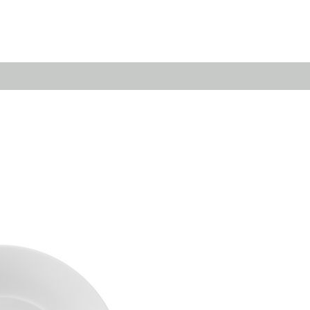
Emerald
Waves&Clouds
Domain
Silent Iron
Source & Groove
Blue Silent
AMP
Silent Brass
Burgeon
Obsidian
Velvet
Emerald
Cielo
Domain
Pulse
Source & Groove
Evolution
AMP
Orbit
Burgeon
Soda
Stream
Granat
Raydance
Baerlin
Sets
Letter Cups
Gifts