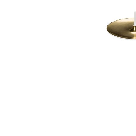
Waves&Clouds
Vasen
Silent Iron
Blue Silent
Sets & Gifts
Silent Brass
Obsidian
Stefanies Favourites