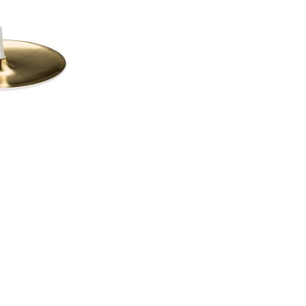
Piqueur
Voucher
Ocean
Aspen
Alif
Kyoto
Illusion
Shanghai
PalmHouse X