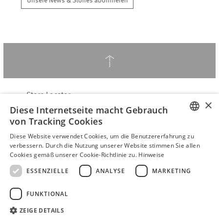
Unsere News & Stories abonnieren
↑
Store Locator
×
Diese Internetseite macht Gebrauch
Über Hering Berlin
von Tracking Cookies
Kundenservice
ENGLISH
Kontakt
Diese Website verwendet Cookies, um die Benutzererfahrung zu
verbessern. Durch die Nutzung unserer Website stimmen Sie allen
GERMAN
Cookies gemäß unserer Cookie-Richtlinie zu.
Hinweise
VERTRAG WIDERRUFEN
AGB
ESSENZIELLE
ANALYSE
MARKETING
Datenschutzerklärung
FUNKTIONAL
Barrierefreiheitserklärung
B2B login
ZEIGE DETAILS