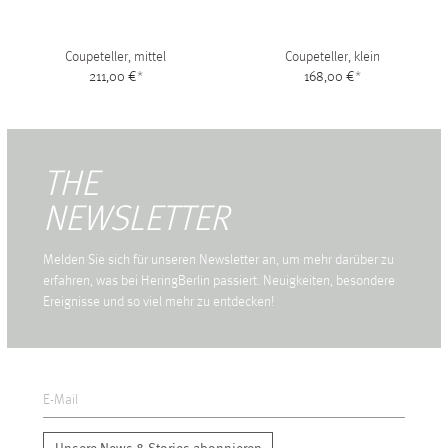
Coupeteller, mittel
Coupeteller, klein
211,00 €
*
168,00 €
*
THE
NEWSLETTER
Melden Sie sich für unseren Newsletter an, um mehr darüber zu
erfahren, was bei HeringBerlin passiert. Neuigkeiten, besondere
Ereignisse und so viel mehr zu entdecken!