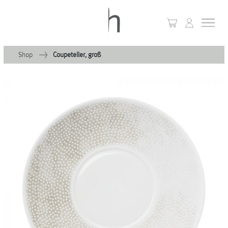
Shop
Coupeteller, groß
+
Home
+
Kollektionen
Waves & Clouds
Domain
+
Porzellan
+
Glas
+
Leuchten