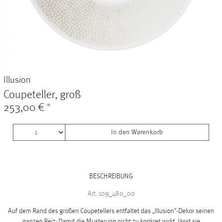
Vasen
+
Sets & Gifts
+
Stefanies Favourites
Illusion
Coupeteller, groß
253,00 €
*
In den Warenkorb
BESCHREIBUNG
Art. 109_480_00
Auf dem Rand des großen Coupetellers entfaltet das „Illusion“-Dekor seinen
ganzen Reiz: Damit die Musterung nicht zu konkret wirkt, lässt sie