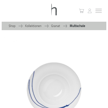
Shop
Kollektionen
Granat
Multischale
+
Home
+
Kollektionen
Waves & Clouds
Domain
+
Porzellan
+
Glas
+
Leuchten