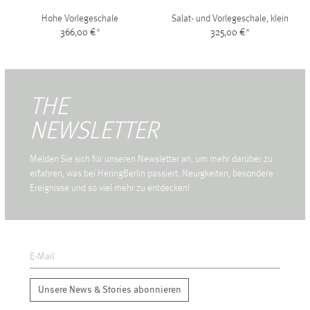
Hohe Vorlegeschale
Salat- und Vorlegeschale, klein
366,00 €
*
325,00 €
*
THE
NEWSLETTER
Melden Sie sich für unseren Newsletter an, um mehr darüber zu
erfahren, was bei HeringBerlin passiert. Neuigkeiten, besondere
Ereignisse und so viel mehr zu entdecken!
Unsere News & Stories abonnieren