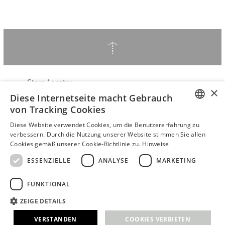
↑
Store Locator
×
Diese Internetseite macht Gebrauch
Über Hering Berlin
von Tracking Cookies
Kundenservice
ENGLISH
Kontakt
Diese Website verwendet Cookies, um die Benutzererfahrung zu
verbessern. Durch die Nutzung unserer Website stimmen Sie allen
GERMAN
Cookies gemäß unserer Cookie-Richtlinie zu.
Hinweise
VERTRAG WIDERRUFEN
AGB
ESSENZIELLE
ANALYSE
MARKETING
Datenschutzerklärung
FUNKTIONAL
Barrierefreiheitserklärung
B2B login
ZEIGE DETAILS
Impressum
VERSTANDEN
COOKIES VERBIETEN