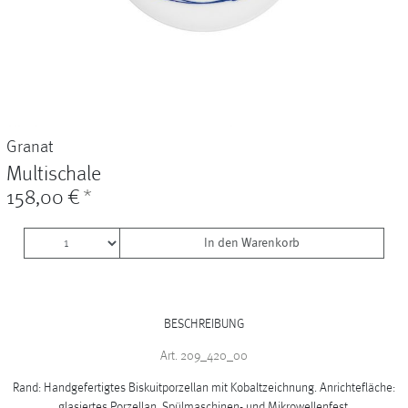
Vasen
+
Sets & Gifts
+
Stefanies Favourites
Granat
Multischale
158,00 €
*
In den Warenkorb
BESCHREIBUNG
Art. 209_420_00
Rand: Handgefertigtes Biskuitporzellan mit Kobaltzeichnung. Anrichtefläche:
glasiertes Porzellan. Spülmaschinen- und Mikrowellenfest.