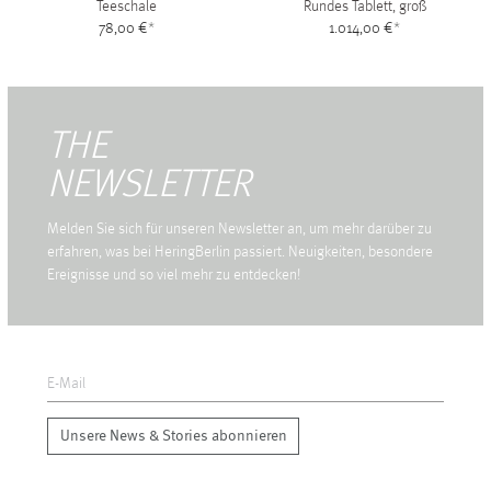
Teeschale
Rundes Tablett, groß
78,00 €
*
1.014,00 €
*
THE
NEWSLETTER
Melden Sie sich für unseren Newsletter an, um mehr darüber zu
erfahren, was bei HeringBerlin passiert. Neuigkeiten, besondere
Ereignisse und so viel mehr zu entdecken!
Unsere News & Stories abonnieren