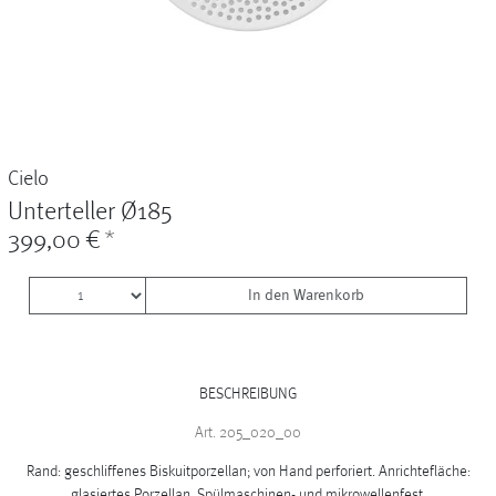
Vasen
+
Sets & Gifts
+
Stefanies Favourites
Cielo
Unterteller Ø185
399,00 €
*
In den Warenkorb
BESCHREIBUNG
Art. 205_020_00
Rand: geschliffenes Biskuitporzellan; von Hand perforiert. Anrichtefläche:
glasiertes Porzellan. Spülmaschinen- und mikrowellenfest.