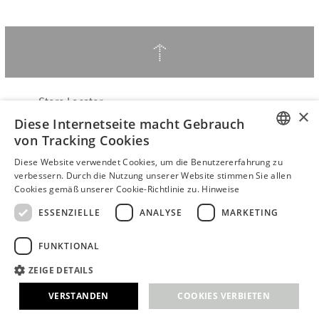
↑
Store Locator
×
Diese Internetseite macht Gebrauch
Über Hering Berlin
von Tracking Cookies
Kundenservice
ENGLISH
Kontakt
Diese Website verwendet Cookies, um die Benutzererfahrung zu
verbessern. Durch die Nutzung unserer Website stimmen Sie allen
GERMAN
Cookies gemäß unserer Cookie-Richtlinie zu.
Hinweise
VERTRAG WIDERRUFEN
AGB
ESSENZIELLE
ANALYSE
MARKETING
Datenschutzerklärung
FUNKTIONAL
Barrierefreiheitserklärung
B2B login
ZEIGE DETAILS
Impressum
VERSTANDEN
COOKIES VERBIETEN
© 2026 · Stefanie Hering - Berlin GmbH