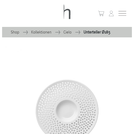
Shop
Kollektionen
Cielo
Unterteller Ø185
+
Home
+
Kollektionen
Waves & Clouds
Domain
+
Porzellan
+
Glas
+
Leuchten